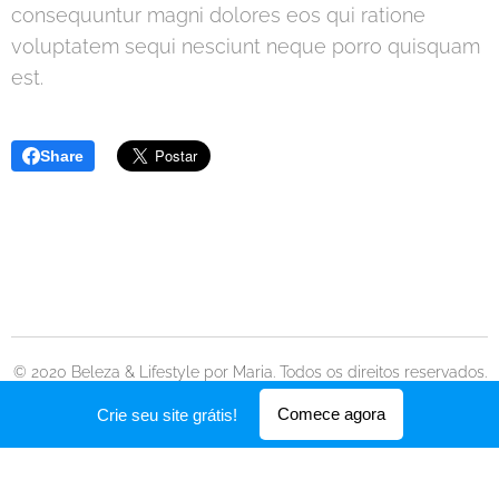
consequuntur magni dolores eos qui ratione
voluptatem sequi nesciunt neque porro quisquam
est.
Share
© 2020 Beleza & Lifestyle por Maria. Todos os direitos reservados.
Desenvolvido por
Webnode
Comece agora
Crie seu site grátis!