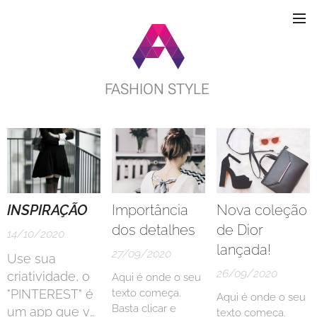
FASHION STYLE
INSPIRAÇÃO
Importância
Nova coleção
dos detalhes
de Dior
14/10/2020
lançada!
27/09/2020
Use sua
26/09/2020
criatividade, o
Aqui é onde o seu
"PINTEREST" é
texto começa.
Aqui é onde o seu
Basta clicar e
um app que vai
texto começa.